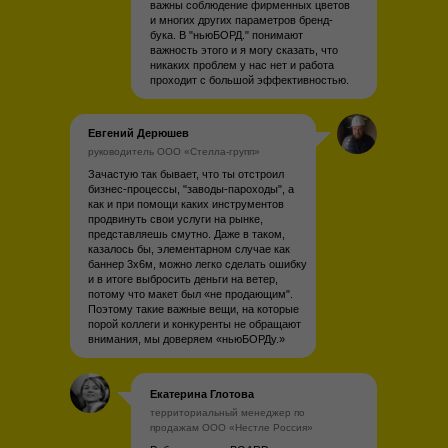
важны соблюдение фирменных цветов
и многих других параметров бренд-
бука. В "ньюБОРД." понимают
важность этого и я могу сказать, что
никаких проблем у нас нет и работа
проходит с большой эффективностью.
Евгений Дерюшев
руководитель ООО «Стелла-групп»
Зачастую так бывает, что ты отстроил
бизнес-процессы, "заводы-пароходы", а
как и при помощи каких инструментов
продвинуть свои услуги на рынке,
представляешь смутно. Даже в таком,
казалось бы, элементарном случае как
баннер 3х6м, можно легко сделать ошибку
и в итоге выбросить деньги на ветер,
потому что макет был «не продающим".
Поэтому такие важные вещи, на которые
порой коллеги и конкуренты не обращают
внимания, мы доверяем «ньюБОРДу.»
Екатерина Глотова
территориальный менеджер по
продажам ООО «Нестле Россия»